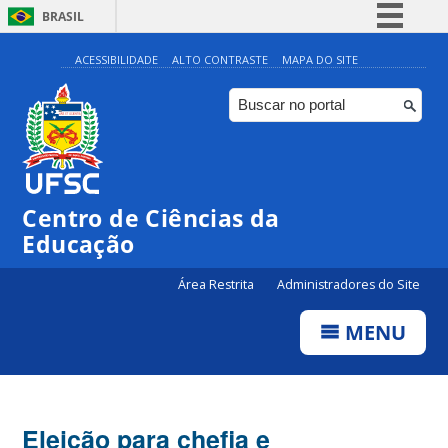
BRASIL
Simplifique!
ACESSIBILIDADE
ALTO CONTRASTE
MAPA DO SITE
Comunica BR
Participe
Acesso à informação
Legislação
Centro de Ciências da
Canais
Educação
Área Restrita
Administradores do Site
MENU
Eleição para chefia e