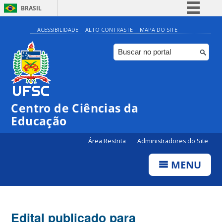
BRASIL
Simplifique!
ACESSIBILIDADE
ALTO CONTRASTE
MAPA DO SITE
Comunica BR
Participe
Acesso à informação
Legislação
Centro de Ciências da
Canais
Educação
Área Restrita
Administradores do Site
MENU
Edital publicado para