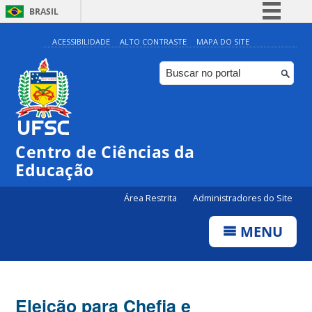
BRASIL
Simplifique!
ACESSIBILIDADE
ALTO CONTRASTE
MAPA DO SITE
Comunica BR
Participe
Acesso à informação
Legislação
Centro de Ciências da
Canais
Educação
Área Restrita
Administradores do Site
MENU
Eleição para Chefia e