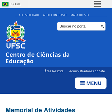
BRASIL
Simplifique!
ACESSIBILIDADE
ALTO CONTRASTE
MAPA DO SITE
Comunica BR
Participe
Acesso à informação
Legislação
Centro de Ciências da
Canais
Educação
Área Restrita
Administradores do Site
MENU
Memorial de Atividades