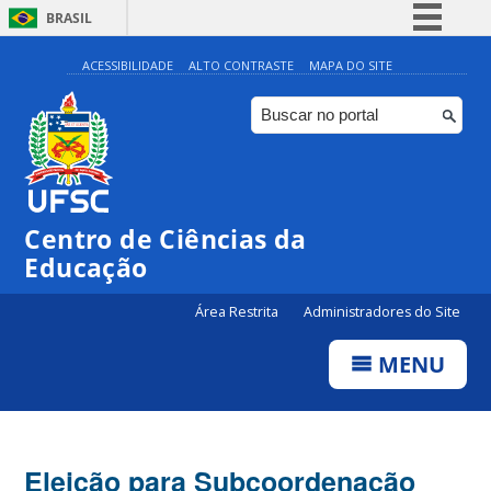
BRASIL
Simplifique!
ACESSIBILIDADE
ALTO CONTRASTE
MAPA DO SITE
Comunica BR
Participe
Acesso à informação
Legislação
Centro de Ciências da
Canais
Educação
Área Restrita
Administradores do Site
MENU
Eleição para Subcoordenação