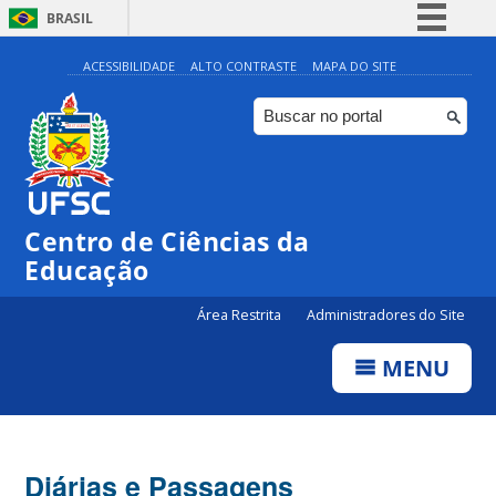
BRASIL
Simplifique!
ACESSIBILIDADE
ALTO CONTRASTE
MAPA DO SITE
Comunica BR
Participe
Acesso à informação
Legislação
Centro de Ciências da
Canais
Educação
Área Restrita
Administradores do Site
MENU
Diárias e Passagens