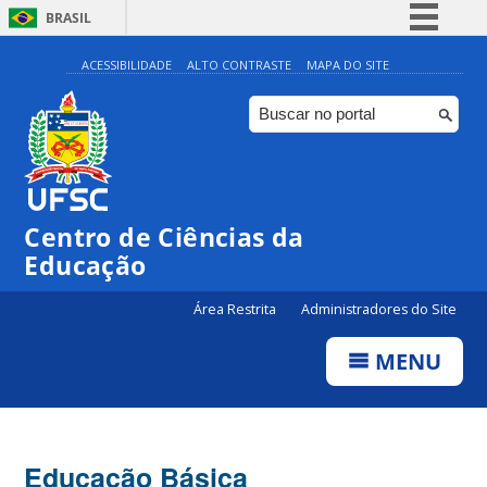
BRASIL
Simplifique!
ACESSIBILIDADE
ALTO CONTRASTE
MAPA DO SITE
Comunica BR
Participe
Acesso à informação
Legislação
Centro de Ciências da
Canais
Educação
Área Restrita
Administradores do Site
MENU
Educação Básica