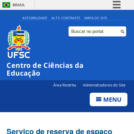
BRASIL
Simplifique!
ACESSIBILIDADE
ALTO CONTRASTE
MAPA DO SITE
Comunica BR
Participe
Acesso à informação
Legislação
Centro de Ciências da
Canais
Educação
Área Restrita
Administradores do Site
MENU
Serviço de reserva de espaço