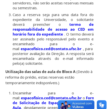
servidores, não serão aceitas reservas mensais
ou semestrais.
Caso a reserva seja para uma data fora do
expediente da Universidade, o solicitante
deverá preencher o
termo de
responsabilidade de acesso ao CED em
horário fora do expediente
. O termo deverá
ser assinado pelo responsável pelo evento e
encaminhado para o e-
mail
espacofisico.ced@contato.ufsc.br
, para
posterior avaliação da Direção. A resposta será
encaminhada através do e-mail informado
pelo(a) solicitante.
Utilização das salas de aula do Bloco A
(Devido à
reforma do prédio, estas reservas estão
temporariamente indisponíveis.)
Encaminhar para o e-
mail:
espacofisico.ced@contato.ufsc.br
o
Formulário
de Solicitação de Espaço Físico – Sala de
Aula
, devidamente preenchido, para que seja