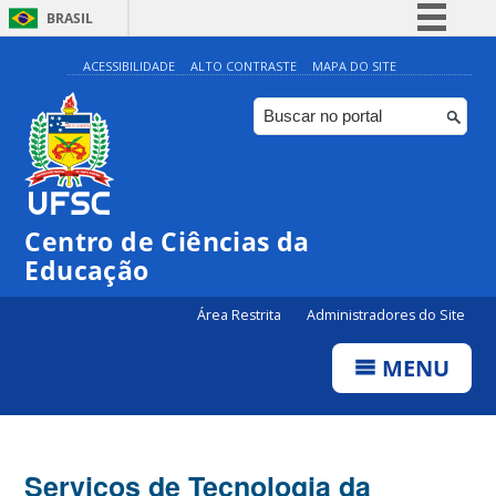
BRASIL
Simplifique!
ACESSIBILIDADE
ALTO CONTRASTE
MAPA DO SITE
Comunica BR
Participe
Acesso à informação
Legislação
Centro de Ciências da
Canais
Educação
Área Restrita
Administradores do Site
MENU
Serviços de Tecnologia da