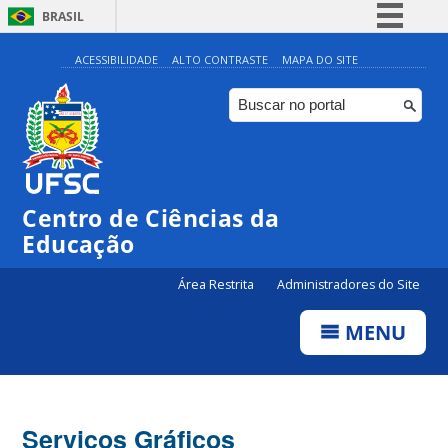
BRASIL
Simplifique!
ACESSIBILIDADE
ALTO CONTRASTE
MAPA DO SITE
Comunica BR
Participe
Acesso à informação
Legislação
Centro de Ciências da
Canais
Educação
Área Restrita
Administradores do Site
MENU
Serviços Gráficos