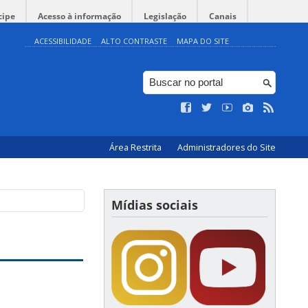
cipe
Acesso à informação
Legislação
Canais
ACESSIBILIDADE
ALTO CONTRASTE
MAPA DO SITE
Área Restrita
Administradores do Site
Mídias sociais