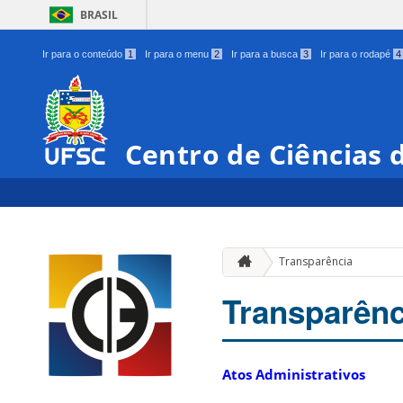
BRASIL
Ir para o conteúdo
1
Ir para o menu
2
Ir para a busca
3
Ir para o rodapé
4
Centro de Ciências 
Transparência
Transparênc
Atos Administrativos