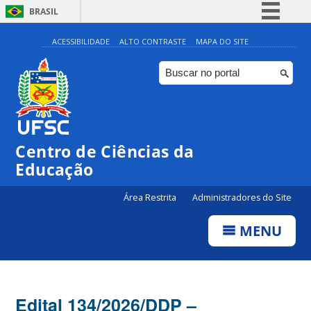
BRASIL
Simplifique!
ACESSIBILIDADE
ALTO CONTRASTE
MAPA DO SITE
Comunica BR
Participe
Acesso à informação
Legislação
Centro de Ciências da
Canais
Educação
Área Restrita
Administradores do Site
MENU
Edital 134/2026/DDP –