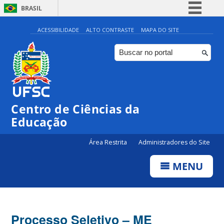
BRASIL
Simplifique!
ACESSIBILIDADE
ALTO CONTRASTE
MAPA DO SITE
Comunica BR
Participe
Acesso à informação
Legislação
Centro de Ciências da
Canais
Educação
Área Restrita
Administradores do Site
MENU
Processo Seletivo – ME