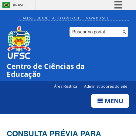
BRASIL
Simplifique!
ACESSIBILIDADE
ALTO CONTRASTE
MAPA DO SITE
Comunica BR
Participe
Acesso à informação
Legislação
Centro de Ciências da
Canais
Educação
Área Restrita
Administradores do Site
MENU
CONSULTA PRÉVIA PARA