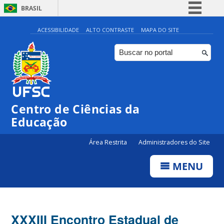
BRASIL
Simplifique!
ACESSIBILIDADE
ALTO CONTRASTE
MAPA DO SITE
Comunica BR
Participe
Acesso à informação
Legislação
Centro de Ciências da
Canais
Educação
Área Restrita
Administradores do Site
MENU
XXXIII Encontro Estadual de