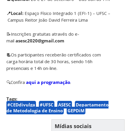
📍Local:
Espaço Físico Integrado 1 (EFI-1) – UFSC –
Campus Reitor João David Ferreira Lima
📝Inscrições gratuitas através do e-
mail
asesc2020@gmail.com
📃
Os participantes receberão certificados com
carga horária total de 30 horas, sendo 16h
presenciais e 14h on-line.
🔍Confira
aqui a programação
.
Tags:
#CEDdivulga
#UFSC
ASESC
Departamento
de Metodologia de Ensino
GEPDiM
Mídias sociais