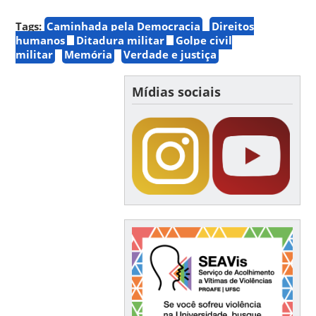
Tags:
Caminhada pela Democracia
Direitos
humanos
Ditadura militar
Golpe civil
militar
Memória
Verdade e justiça
Mídias sociais