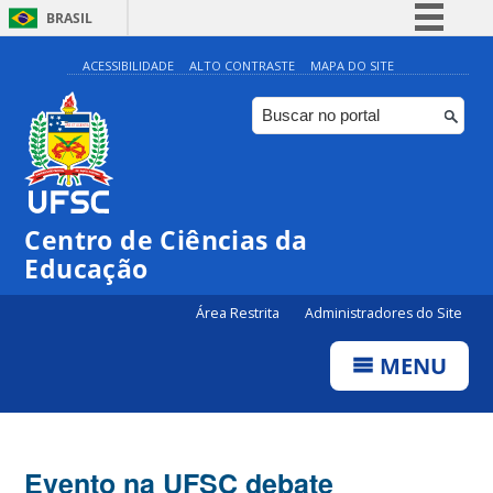
BRASIL
Simplifique!
ACESSIBILIDADE
ALTO CONTRASTE
MAPA DO SITE
Comunica BR
Participe
Acesso à informação
Legislação
Centro de Ciências da
Canais
Educação
Área Restrita
Administradores do Site
MENU
Evento na UFSC debate