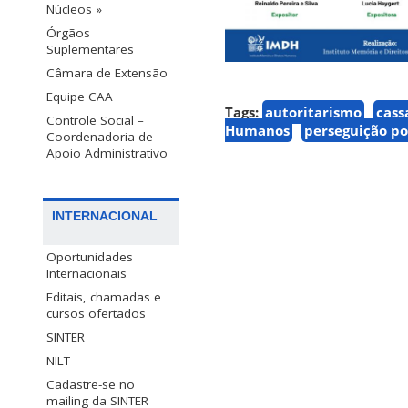
Núcleos »
Órgãos
Suplementares
Câmara de Extensão
Equipe CAA
Tags:
autoritarismo
cass
Controle Social –
Humanos
perseguição po
Coordenadoria de
Apoio Administrativo
INTERNACIONAL
Oportunidades
Internacionais
Editais, chamadas e
cursos ofertados
SINTER
NILT
Cadastre-se no
mailing da SINTER