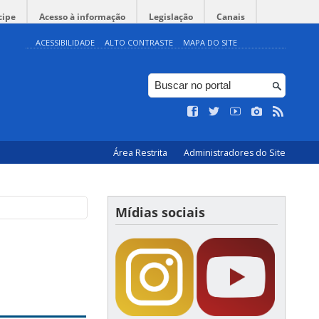
cipe
Acesso à informação
Legislação
Canais
ACESSIBILIDADE
ALTO CONTRASTE
MAPA DO SITE
Área Restrita
Administradores do Site
Mídias sociais