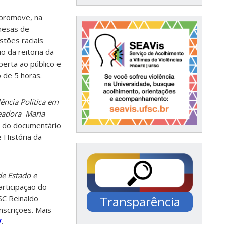
 promove, na
 mesas de
tões raciais
o da reitoria da
berta ao público e
o de 5 horas.
lência Política em
readora Maria
 do documentário
e História da
de Estado e
rticipação do
Transparência
SC Reinaldo
inscrições. Mais
/
.
Documentação /