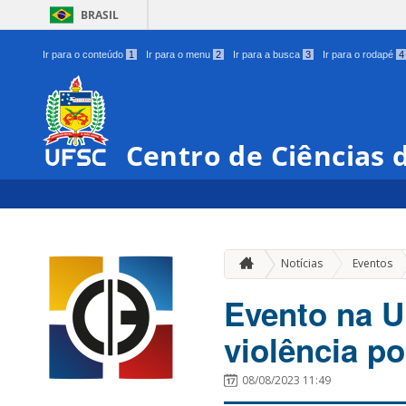
BRASIL
Ir para o conteúdo
1
Ir para o menu
2
Ir para a busca
3
Ir para o rodapé
4
Centro de Ciências 
»
Notícias
Eventos
Evento na U
violência po
08/08/2023 11:49