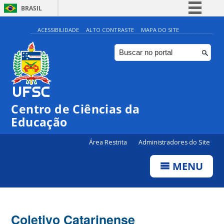
BRASIL
Simplifique!
ACESSIBILIDADE
ALTO CONTRASTE
MAPA DO SITE
Comunica BR
Participe
Acesso à informação
Legislação
Centro de Ciências da
Canais
Educação
Área Restrita
Administradores do Site
MENU
Coletivo Catarinense